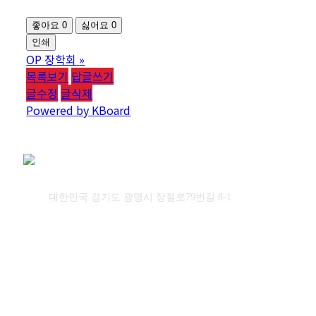
좋아요
0
싫어요
0
인쇄
OP 장학회
»
목록보기
답글쓰기
글수정
글삭제
Powered by KBoard
Obey&Praise Co., Ltd.
Add :
대한민국 경기도 광명시 장절로79번길 8-1
TEL : +82-2-2060 – 5276 ㅣ FAX : +82-2-2611 – 5276
이 사업은 문화체육관광부와 국민체육진흥공단의 지원을
받아 시행합니다.